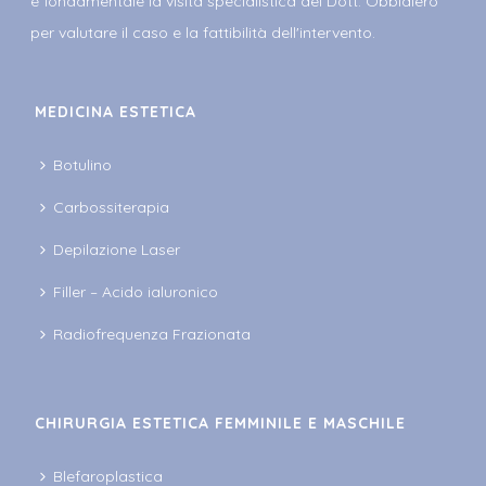
è fondamentale la visita specialistica del Dott. Obbialero
per valutare il caso e la fattibilità dell'intervento.
MEDICINA ESTETICA
Botulino
Carbossiterapia
Depilazione Laser
Filler – Acido ialuronico
Radiofrequenza Frazionata
CHIRURGIA ESTETICA FEMMINILE E MASCHILE
Blefaroplastica