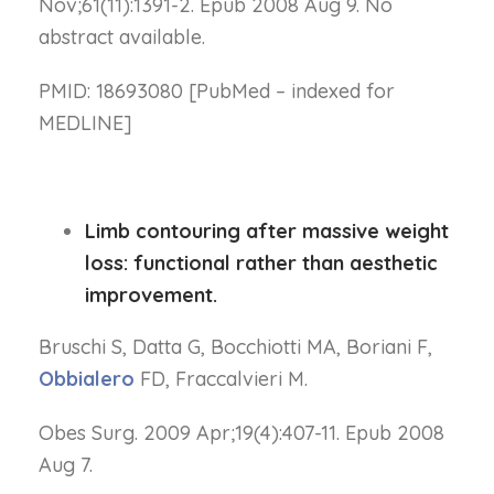
Nov;61(11):1391-2. Epub 2008 Aug 9. No
abstract available.
PMID: 18693080 [PubMed – indexed for
MEDLINE]
Limb contouring after massive weight
loss: functional rather than aesthetic
improvement.
Bruschi S, Datta G, Bocchiotti MA, Boriani F,
Obbialero
FD, Fraccalvieri M.
Obes Surg. 2009 Apr;19(4):407-11. Epub 2008
Aug 7.