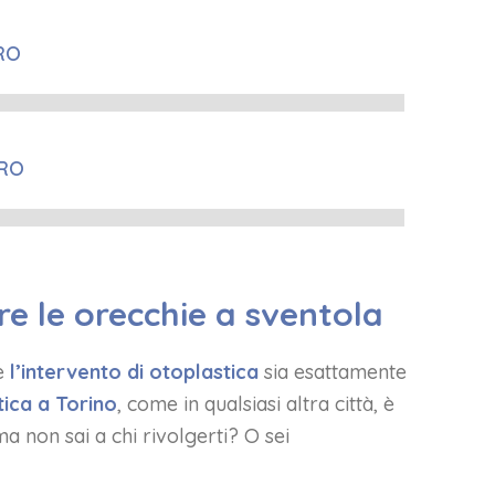
RO
13%
ERO
16%
re le orecchie a sventola
e
l’intervento di otoplastica
sia esattamente
tica a Torino
, come in qualsiasi altra città, è
a non sai a chi rivolgerti? O sei