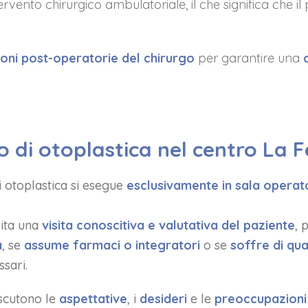
tervento chirurgico ambulatoriale, il che significa che 
ioni post-operatorie del chirurgo
per garantire una
 di otoplastica nel centro La F
di otoplastica si esegue
esclusivamente in sala operat
uita una
visita conoscitiva e valutativa del paziente
, 
a
, se
assume farmaci o integratori
o se
soffre di qua
sari.
iscutono le
aspettative
, i
desideri
e le
preoccupazioni