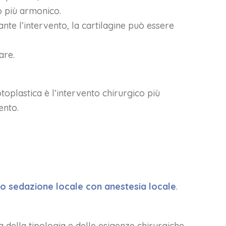
o più armonico.
te l’intervento, la cartilagine può essere
are.
otoplastica è l’intervento chirurgico più
ento.
o sedazione locale con anestesia locale
.
 della tipologia e delle esigenze chirurgiche.