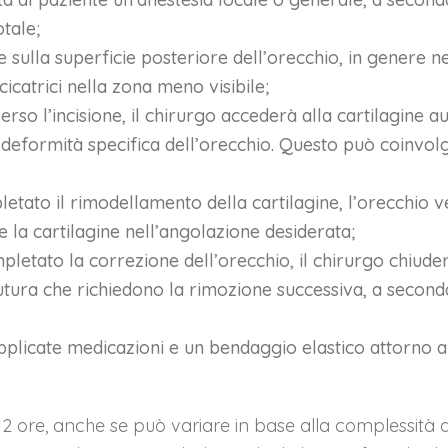
otale;
ne sulla superficie posteriore dell’orecchio, in genere n
icatrici nella zona meno visibile;
verso l’incisione, il chirurgo accederà alla cartilagine a
eformità specifica dell’orecchio. Questo può coinvolge
etato il rimodellamento della cartilagine, l’orecchio ve
re la cartilagine nell’angolazione desiderata;
etato la correzione dell’orecchio, il chirurgo chiuderà 
utura che richiedono la rimozione successiva, a second
plicate medicazioni e un bendaggio elastico attorno a
 2 ore, anche se può variare in base alla complessità d