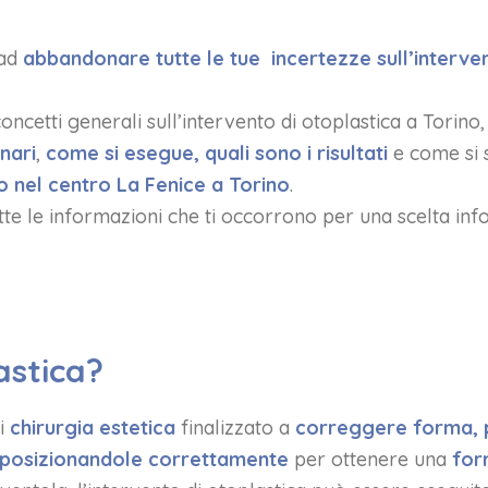
 ad
abbandonare tutte le tue incertezze sull’interven
oncetti generali sull’intervento di otoplastica a Torino
nari
,
come si esegue,
quali sono i risultati
e come si 
o ne
l centro La Fenice a Torino
.
utte le informazioni che ti occorrono per una scelta inf
astica?
di
chirurgia estetica
finalizzato a
correggere
forma, 
iposizionandole correttamente
per ottenere una
for