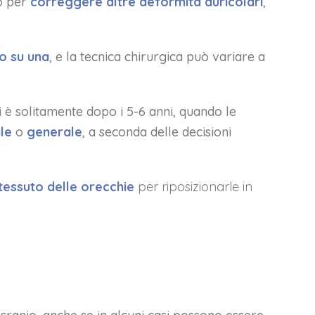
to per
correggere altre deformità auricolari
,
o su una
, e la tecnica chirurgica può variare a
i è solitamente dopo i 5-6 anni, quando le
le
o
generale
, a seconda delle decisioni
 tessuto delle orecchie
per riposizionarle in