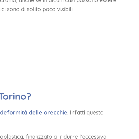
l cranio, anche se in alcuni casi possono essere
i sono di solito poco visibili.
 Torino?
 deformità delle orecchie
. Infatti questo
oplastica, finalizzato a ridurre l’eccessiva