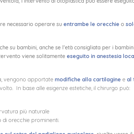
sventola, l’intervento di otoplastica può essere esegui
sere necessario operare su
entrambe le orecchie
o
sol
 che su bambini, anche se l’età consigliata per i bambin
tervento viene solitamente
eseguito in anestesia loca
ica, vengono apportate
modifiche alla cartilagine
e
al
lto. In base alle esigenze estetiche, il chirurgo può:
rvatura più naturale
o di orecchie prominenti.