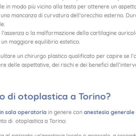
le in modo più vicino alla testa per ottenere un aspett
 una mancanza di curvatura dell’orecchio esterno. Duran
e.
: l’assenza o la malformazione della cartilagine auricol
 un maggiore equilibrio estetico.
ultare un chirurgo plastico qualificato per capire se l’
e delle aspettative, dei rischi e dei benefici dell’interv
o di otoplastica a Torino?
in sala operatoria
in genere con
anestesia generale 
ento di otoplastica a Torino:
ta al paziente un’anestesia locale o generale, a seconda