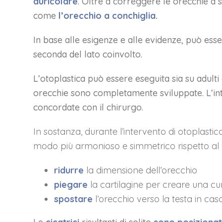
auricolare
. Oltre a correggere le orecchie a 
come
l’orecchio a conchiglia.
In base alle esigenze e alle evidenze, può es
seconda del lato coinvolto.
L’otoplastica può essere eseguita sia su adulti
orecchie sono completamente sviluppate. L’in
concordate con il chirurgo.
In sostanza, durante l’intervento di otoplast
modo più armonioso e simmetrico rispetto al vo
ridurre
la dimensione dell’orecchio
piegare
la cartilagine per creare una cu
spostare
l’orecchio verso la testa in cas