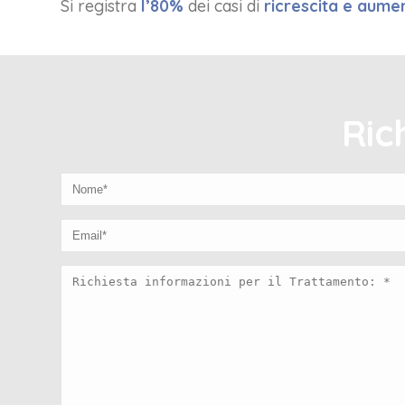
Si registra
l’80%
dei casi di
ricrescita e aumen
Ric