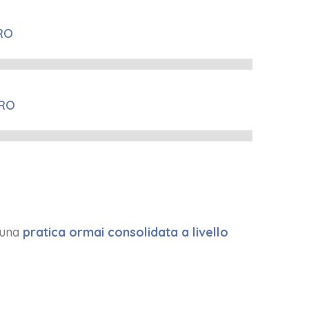
RO
0%
ERO
0%
 una
pratica ormai consolidata a livello