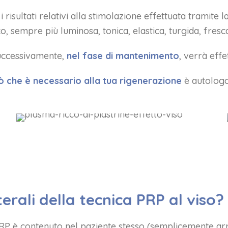
 risultati relativi alla stimolazione effettuata tramite 
co, sempre più luminosa, tonica, elastica, turgida, fresc
successivamente,
nel fase
di
mantenimento
, verrà eff
iò che è necessario alla tua rigenerazione
è autolog
terali della tecnica PRP al viso?
PRP è contenuto nel paziente stesso (semplicemente arri