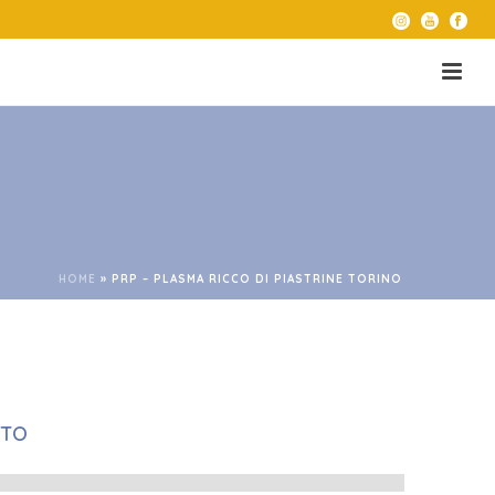
HOME
»
PRP – PLASMA RICCO DI PIASTRINE TORINO
NTO
10%