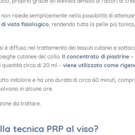
to, proprio grazie all’elevata densità di fattori di cres
non risiede semplicemente nella possibilità di attenuar
 di vista fisiologico
, rendendo tutta la pelle più tonic
P si è diffuso nel trattamento dei tessuti cutanei e sotto
pieghe cutanee del collo.
Il concentrato di piastrine
–
 quantità circa di 20 ml –
viene utilizzato come rigen
tutto indolore e ha una durata di circa 60 minuti, compr
solvono in alcune ore.
zone da trattare.
ella tecnica PRP al viso?