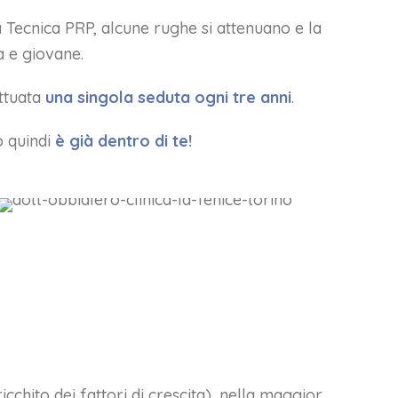
la Tecnica PRP, alcune rughe si attenuano e la
a e giovane.
ettuata
una singola seduta ogni tre anni
.
o quindi
è già dentro di te!
cchito dei fattori di crescita), nella maggior